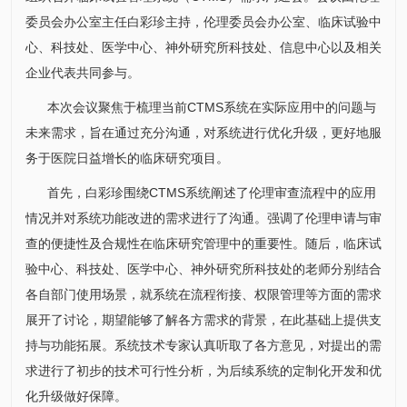
委员会办公室主任
白彩珍
主持，伦理委员会办公室、
临床试验中
心
、
科技处
、医学中心、神外
研究所
科技处
、
信息中心
以及相关
企业代表共同参与。
本次会议聚焦于梳理当前CTMS系统在实际应用中的问题与
未来需求，旨在通过充分沟通，对系统进行优化升级，更好地服
务于医院日益增长的临床研究项目。
首先，
白彩珍
围绕CTMS系统阐述了伦理审查流程中的应用
情况并对系统功能改进的需求进行了沟通。强调了伦理申请与审
查的便捷性及合规性在临床研究管理中的重要性。随后，
临床试
验中心
、
科技处
、医学中心、神外
研究所
科技处
的老师分别结合
各自部门使用场景，就系统在流程衔接、权限管理等方面的需求
展开了讨论，期望能够了解各方需求的背景，在此基础上提供支
持与功能拓展。系统技术专家认真听取了各方意见，对提出的需
求进行了初步的技术可行性分析，为后续系统的定制化开发和优
化升级做好保障。