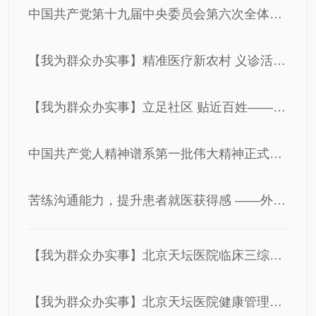
中国共产党第十九届中央委员会第六次全体会议公报
【我为群众办实事】精准医疗新农村 义诊活动暖人心 ——医政第三党支部下乡义诊活动
【我为群众办实事】立足社区 贴近百姓——神经病学中心党总支组织党员专家进社区义诊
中国共产党人精神谱系第一批伟大精神正式发布
苦练沟通能力，提升患者就医获得感 ——外科第一党支部《医患沟通情景剧比赛》圆满落幕
【我为群众办实事】北京天坛医院临床三综合党支部到国家法官学院健康咨询活动
【我为群众办实事】北京天坛医院健康管理中心到建龙钢铁集团总部开展检后服务工作