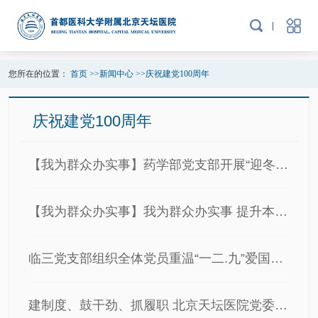
您所在的位置：
首页
>>
新闻中心
>>
庆祝建党100周年
庆祝建党100周年
【我为群众办实事】药学部党支部开展“迎冬奥、促健康”天坛药师义诊活动
【我为群众办实事】我为群众办实事 提升本领练兵忙
临三党支部组织全体党员重温“一二.九”爱国运动
建制度、鼓干劲、抓履职 北京天坛医院党委召开党支部书记会议