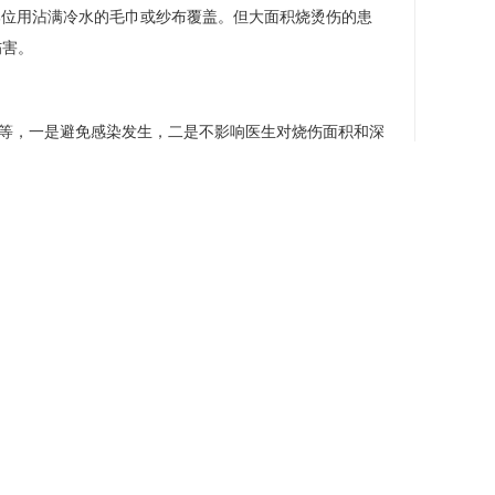
体部位用沾满冷水的毛巾或纱布覆盖。但大面积烧烫伤的患
伤害。
等，一是避免感染发生，二是不影响医生对烧伤面积和深
进一步治疗。