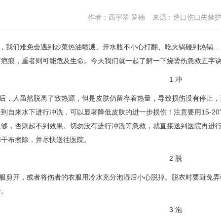
作者：西宇翠 罗楠
来源：造口伤口失禁
我们难免会遇到炒菜热油喷溅、开水瓶不小心打翻、吃火锅碰到热锅…
疤痕，重者则可能危及生命。今天我们就一起了解一下烧烫伤急救五字诀
1 冲
，人虽然脱离了致热源，但是皮肤仍留存着热量，导致损伤没有停止，
到自来水下进行冲洗，可以显著降低皮肤的进一步损伤！注意要用15-20
足够，否则起不到效果。切勿没有进行冲洗等急救，就直接送到医院再进
用干布擦除，并尽快送往医院。
2 脱
剪开，或者将伤者的衣服用冷水充分泡湿后小心脱掉。脱衣时要避免弄
分。
3 泡