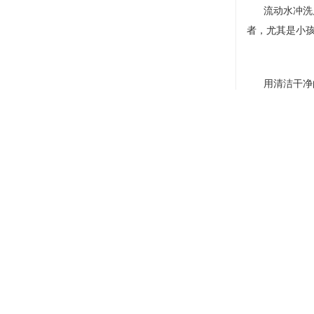
流动水冲洗后，
者，尤其是小
用清洁干净的
度的判断。
除极小且极浅
希望大家都可
“冲 脱 泡 盖 送”
急救知识只有
才能够应急不