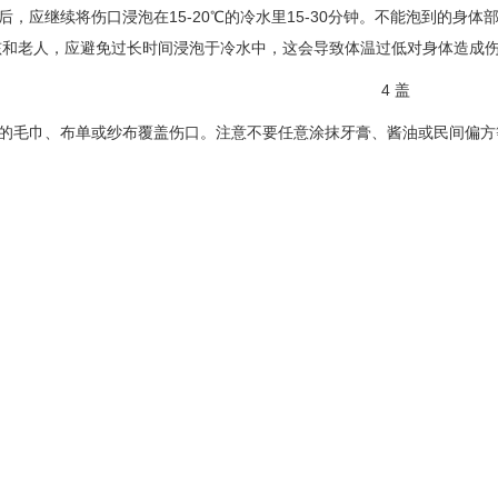
应继续将伤口浸泡在15-20℃的冷水里15-30分钟。不能泡到的身
孩和老人，应避免过长时间浸泡于冷水中，这会导致体温过低对身体造成
4 盖
毛巾、布单或纱布覆盖伤口。注意不要任意涂抹牙膏、酱油或民间偏方
5 送
（一度烫伤）的烫伤外，做好前面几步后马上将伤者送往邻近的医院做
以记住烧烫伤急救五字诀
在意外发生前储备
慌，减轻伤害