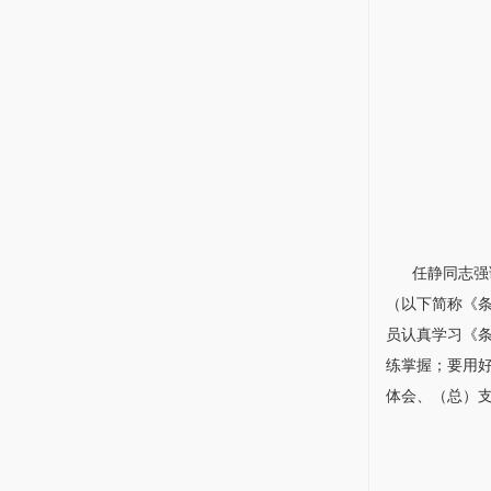
任静
同志强
（以下简称《
员认真学习《
练掌握；要用
体会、（总）