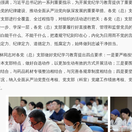
她强调，习近平总书记的一系列重要指示，为开展党纪学习教育提供了重
强党的纪律建设、推动全面从严治党向纵深发展的重要举措。各党（总）
对支部进行全覆盖、全过程指导，对组织的活动进行把关；各党（总）支
学一步、学深一层，各党（总）支部要履行好直接教育、管理和监督党员
明白能干什么、不能干什么，把遵规守纪刻印在心，内化为日用而不觉的
治定力、纪律定力、道德定力、抵腐定力，始终做到忠诚干净担当。
林
同志对各党（总）支部做好党纪学习教育提出四点要求：一是要严格按
合本支部特点，做好自选动作，以更加生动有效的方式开展活动；三是要
相结合，与药品耗材专项整治相结合，与完善各规章制度相结合；四是要坚
情况，纳入全面从严治党责任考核、党支部（科室）党建工作绩效考核、
效。