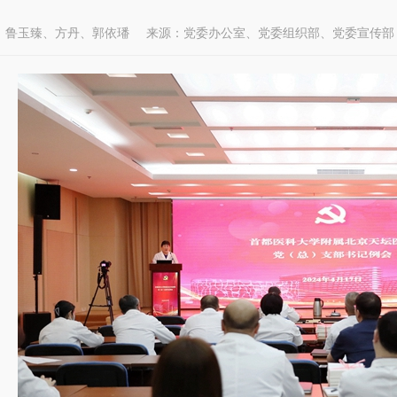
：鲁玉臻、方丹、郭依璠
来源：党委办公室、党委组织部、党委宣传部