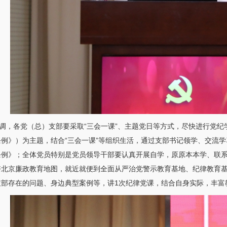
调，各党（总）支部要采取“三会一课”、主题党日等方式，尽快进行党
条例》）为主题，结合“三会一课”等组织生活，通过支部书记领学、交流
条例》；全体党员特别是党员领导干部要认真开展自学，原原本本学、联
好北京廉政教育地图，就近就便到全面从严治党警示教育基地、纪律教育
支部存在的问题、身边典型案例等，讲1次纪律党课，结合自身实际，丰富