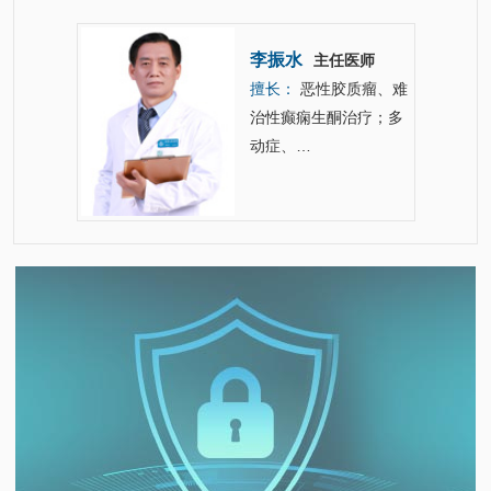
李振水
主任医师
主任医师
擅长：
恶性胶质瘤、难
高尿酸血
治性癫痫生酮治疗；多
动症、…