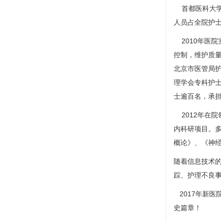
首都医科大学附
人员占全院护士
2010年医院
控制，维护质量
北京市医管局护
理学会专科护
士逾百名，承
2012年在院
内科
研项目。
概论》、《
神
随着信息技术
踪、护理不良
2017年新
史篇章！