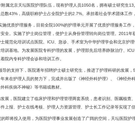
属北京天坛医院护理队伍，现有护理人员1050名，拥有硕士研究生13
总数43%，高级职称护士占全院护士的2.7%。承担着社会学术团体工作
实施优质护理服务，目前全院100%的护理单元开展了优质护理服务工作
安全。实施了护士岗位管理，使护士从身份管理转向岗位管理。2011年
士规范化培训试点医院。ICU、急诊、
手术室
为中华护理学会和北京护理
士培训基地。为发展医院专科护理的发展，
护理部
先后培养静脉治疗、IC
担着院内专科护理会诊和培训工作。
领导的支持下，医院逐年招聘护士硕士研究生，推进了护理科研的发展，5
多年来在护理人员的努力下，完成并出版了《
神经外科
护理》、《
神经外
经外科
疾病不神秘》等书籍或教材。
的发展，医院建立了临床护理和护理管理两套系统，患者识别、医嘱核查
事件上报、护士在线考核、护理人力资源管理、护士长工作记录等实现了
医院的即将投入使用，为医院护理事业发展创造了广阔的空间，天坛医院护