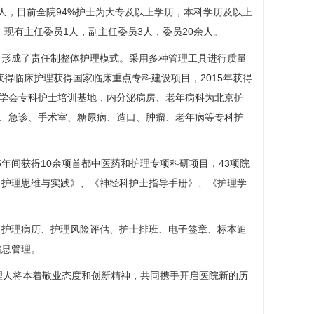
人，目前全院94%护士为大专及以上学历，本科学历及以上
，现有主任委员1人，副主任委员3人，委员20余人。
，形成了责任制整体护理模式。采用多种管理工具进行质量
获得临床护理获得国家临床重点专科建设项目，2015年获得
学会专科护士培训基地，内分泌病房、老年病科为北京护
U、急诊、
手术室
、
糖尿病
、造口、肿瘤、老年病等专科护
年间获得10余项首都中医药和护理专项科研项目，43项院
科
护理思维与实践》、《神经科护士指导手册》、《护理学
、护理病历、护理风险评估、护士排班、电子签章、标本追
信息管理。
理人将本着敬业态度和创新精神，共同携手开启医院新的历