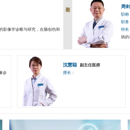
副主任
周
职称
职务
的影像学诊断与研究，在脑创伤和
特长
病的
沈慧聪
副主任医师
像诊
擅长：