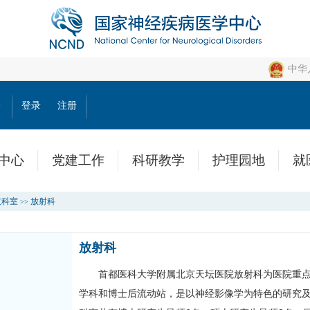
中华
公
登录
注册
中心
党建工作
科研教学
护理园地
就
技科室
放射科
>>
放射科
首都医科大学附属北京天坛医院
放射科
为医院重点
学科和博士后流动站，是以神经影像学为特色的研究