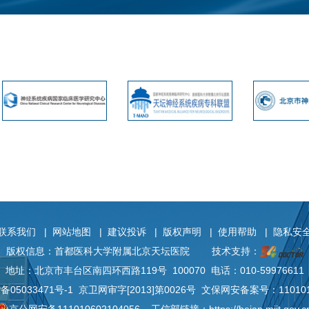
联系我们
|
网站地图
|
建议投诉
|
版权声明
|
使用帮助
|
隐私安
版权信息：首都医科大学附属北京天坛医院
技术支持：
地址：北京市丰台区南四环西路119号 100070 电话：010-59976611
P备
05033471号-1
京卫网审字[2013]第0026号 文保网安备案号：110101