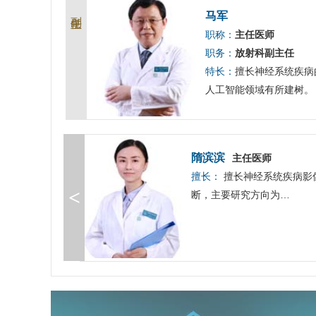
副主任
马军
职称：
主任医师
职务：
放射科副主任
特长：
擅长神经系统疾病
人工智能领域有所建树。
隋滨滨
主任医师
学影像学诊断，
擅长：
擅长神经系统疾病影
<
…
断，主要研究方向为…