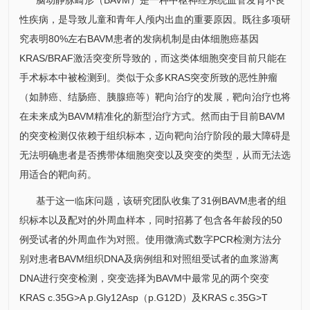
脑动静脉畸形（BAVM）是一种中枢神经系统血管发育不良
性疾病，是导致儿童和青年人颅内出血的重要原因。既往多项研
究表明80%左右BAVM患者的发病机制是由体细胞癌基因
KRAS/BRAF激活突变所导致的，而这类体细胞突变目前只能在
手术标本中被检测到。类似于众多KRAS突变所致的恶性肿瘤
（如
肺癌
、
结肠癌
、胰腺癌等）靶向治疗的发展，靶向治疗也将
在未来成为BAVM精准化的新型治疗方式。然而由于目前BAVM
的突变检测仅依赖于组织标本，迈向靶向治疗阶段的最大障碍是
无法明确患者是否携带体细胞突变以及突变的类型，从而无法选
用适合的靶向药。
基于这一临床问题，该研究团队收集了31例BAVM患者的组
织标本以及配对的外周血样本，同时招募了包含各年龄段的50
例受试者的外周血作为对照。使用微滴式数字PCR检测方法分
别对患者BAVM组织DNA及病例组和对照组受试者的血浆游离
DNA进行突变检测，突变选择为BAVM中最常见的两个突变
KRAS c.35G>A p.Gly12Asp（p.G12D）及KRAS c.35G>T