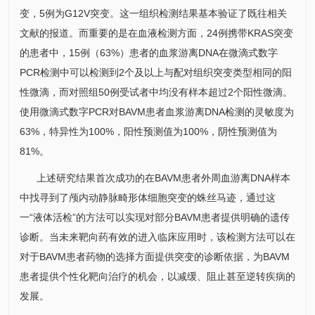
变，5例为G12V突变。这一组织检测结果基本验证了既往相关
文献的报道。而重要的是在血液检测方面，24例携带KRAS突变
的患者中，15例（63%）患者的血浆游离DNA在微滴式数字
PCR检测中可以检测到2个及以上与配对组织突变类型相同的阳
性微滴，而对照组50例受试者中均没有样本超过2个阳性微滴。
使用微滴式数字PCR对BAVM患者血浆游离DNA检测的灵敏度为
63%，特异性为100%，阳性预测值为100%，阴性预测值为
81%。
上述研究结果首次成功的在BAVM患者外周血游离DNA样本
中找寻到了颅内动静脉畸形体细胞突变的蛛丝马迹，通过这
一“液体活检”的方法可以实现对部分BAVM患者提供明确的遗传
诊断。当未来靶向药有效的进入临床应用时，该检测方法可以在
对于BAVM患者药物的选择方面提供突变的诊断依据，为BAVM
患者提供个性化靶向治疗的机会，以减缓、阻止甚至逆转疾病的
发展。