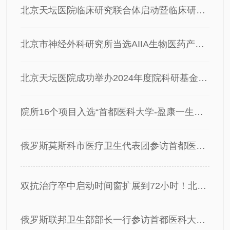
北京天坛医院临床研究联合体启动暨临床研究培训会议成功召开
北京市神经外科研究所当选AIIA生物医药产业推进组首届副组长单位
北京天坛医院成功举办2024年度院科研基金（管理专项）开题汇报会
院所16个项目入选“首都医科大学-盈康一生科创菁英培育计划”
俄罗斯莫斯科市医疗卫生代表团参访首都医科大学附属北京天坛医院
双抗治疗卒中启动时间窗扩展到72小时！北京天坛医院卒中研究再收获一篇NEJM
俄罗斯联邦卫生部部长一行参访首都医科大学附属北京天坛医院