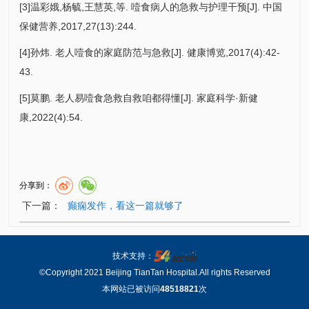
[3]温彩娥,杨毓,王慧英,等. 噎食病人的急救与护理干预[J]. 中国
保健营养,2017,27(13):244.
[4]孙炜. 老人噎食的家庭防范与急救[J]. 健康博览,2017(4):42-
43.
[5]莫鹏. 老人易噎食急救自救咱都得懂[J]. 家庭科学·新健
康,2022(4):54.
分享到：
下一篇：
癫痫发作，看这一篇就够了
技术支持：
©Copyright 2021 Beijing TianTan Hospital.All rights Reserved
本网站已被访问
48518821
次