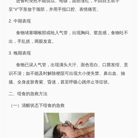
进食时突然不能说话、呛咳，面部涨红，不由自主双手
呈“V”字形放于颈部，并用手指口腔、表情痛苦。
2. 中期表现
食物堵塞咽喉部或呛入气管，出现胸闷、窒息感，食物吐不
出，手乱抓，两眼发直。
3. 晚期表现
食物已误人气管，出现满头大汗、面色苍白、口唇发绀、意
识不清；如不能及时解除梗阻可出现大小便失禁、鼻出血、抽
搐、全身皮肤青紫、昏迷，甚至呼吸心跳停止等症状。
二、噎食的急救方法
（一）清醒状态下噎食的急救