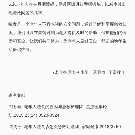
6.若老年人存在吞咽障碍，需遵医嘱进行吞咽锻炼，以减少其出
现噎呛问题的几率。
噎食是一个老年人不容忽视的安全问题，通过了解和掌握急救知
识，我们可以在关键时刻为老人提供及时的帮助，保护他们的健
康和安全。让我们共同努力，为老年人度过安全、舒适的晚年生
活保驾护航。
（
老年护理专科小组
郭迎春
丁富萍
）
参考文献
[1]孙燕. 老年人噎食的原因与急救护理[J]. 基层医学论
坛,2019,23(24):3523-3524.
[2]周冰. 老年人噎食该怎么急救处理[J]. 家庭健康,2018(3):50.