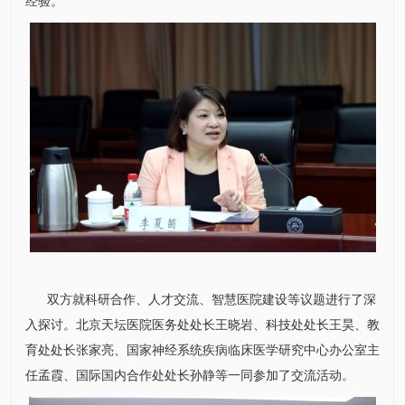
经验。
双方就科研合作、人才交流、智慧医院建设等议题进行了深
入探讨。北京天坛医院
医务处
处长
王晓岩
、
科技处
处长
王昊
、
教
育处
处长
张家亮
、
国家神经系统疾病临床医学研究中心
办公室主
任孟霞、
国际国内合作处
处长
孙静
等一同参加了交流活动。