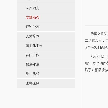
从严治党
支部动态
理论学习
为深入推进党
人才培养
二幼葆台园，与
离退休工作
牙”“海姆利克
群团工作
活动伊始，党员
腕”，每个动
知法守法
洗手对预防疾
统一战线
医德医风