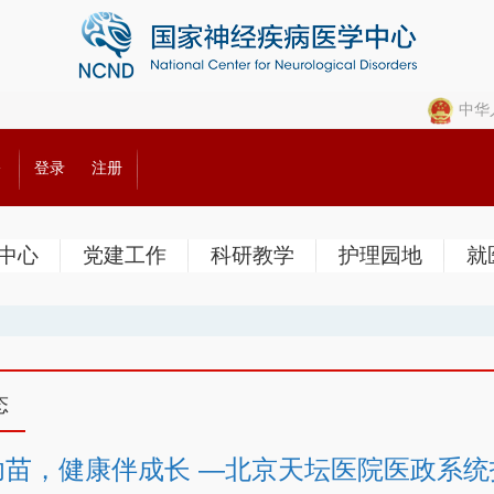
中华
公
登录
注册
中心
党建工作
科研教学
护理园地
就
态
幼苗，健康伴成长 —北京天坛医院医政系