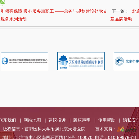
建引领强保障 暖心服务惠职工 ——总务与规划建设处党支
下一篇：
北
障服务系列活动
建品牌活动
联系我们
|
网站地图
|
建议投诉
|
版权声明
|
使用帮助
|
隐私安
版权信息：首都医科大学附属北京天坛医院
技术支持：
地址：北京市丰台区南四环西路119号 100070 电话：010-59976611