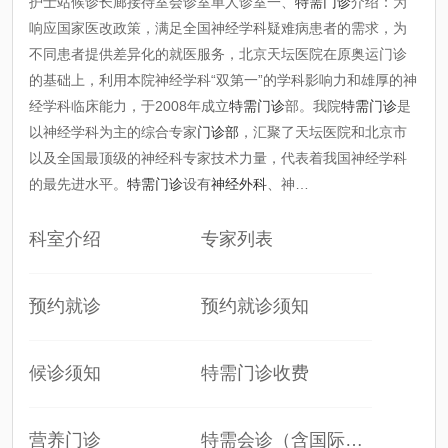
护士站候诊长廊接待室会诊室单人诊室一、
特需门诊
介绍：为
响应国家医改政策，满足全国神经学科疑难病患者的需求，为
不同患者提供差异化的就医服务，北京天坛医院在原奥运门诊
的基础上，利用本院神经学科“双第一”的学科影响力和雄厚的神
经学科临床能力，于2008年成立
特需门诊
部。我院
特需门诊
是
以神经学科为主的综合专家
门诊部
，汇聚了天坛医院和北京市
以及全国最顶级的神经科专家技术力量，代表着我国神经学科
的最先进水平。
特需门诊
设有
神经外科
、神…
科室介绍
专家列表
预约就诊
预约就诊须知
候诊须知
特需门诊收费
营养门诊
特需会诊（含国际…