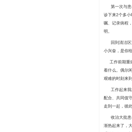
第一次与患者
诊下来2个多
嘱、记录病程
明。
回到清洁区洗
小兴奋，是你
工作前期重病
着什么。偶尔
艰难的时刻来
工作起来我就
配合、共同值
走到一起，彼
收治大批患者
渐热起来了，