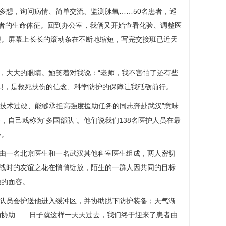
想，询问病情、简单交流、监测脉氧……50名患者，巡
者的生命体征。回到办公室，我俩又开始查看化验、调整医
程。屏幕上长长的滚动条在不断地缩短，写完交接班已近天
，大大的眼睛。她笑着对我说：“老师，我不害怕了还有些
惧，是救死扶伤的信念、科学防护的保障让我砥砺前行。
技术过硬、能够承担高强度援助任务的同志奔赴武汉”意味
科
，自己戏称为“多国部队”。他们说我们138名医护人员在最
心。
由一名北京医生和一名武汉其他科室医生组成，两人密切
刻战时的友谊之花在悄悄绽放，陌生的一群人因共同的目标
他的面容。
队员会护送他进入缓冲区，并协助脱下防护装备；天气渐
动协助……日子就这样一天天过去，我们终于迎来了患者由