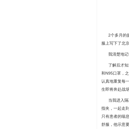
2个多月的援
服上写下了北
我清楚地记得
了解后才知道
和N95口罩，
认真地重复每一
生即将奔赴战场
当我进入隔离
指夹，一起走
只有患者的喘
舒服，他示意