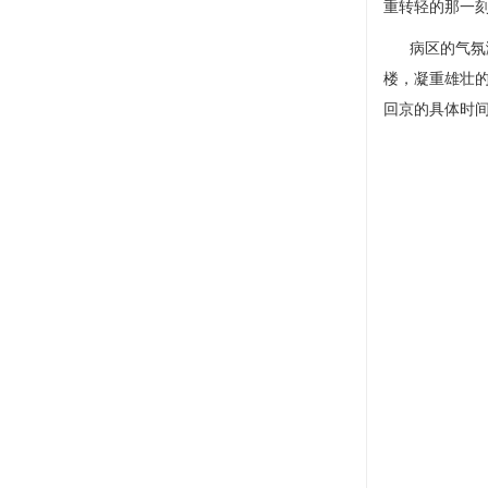
重转轻的那一
病区的气氛渐
楼，凝重雄壮
回京的具体时