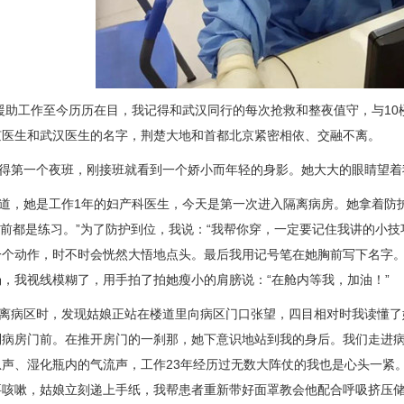
助工作至今历历在目，我记得和武汉同行的每次抢救和整夜值守，与10
京医生和武汉医生的名字，荆楚大地和首都北京紧密相依、交融不离。
第一个夜班，刚接班就看到一个娇小而年轻的身影。她大大的眼睛望着我
，她是工作1年的
妇产科
医生，今天是第一次进入隔离病房。她拿着防
之前都是练习。”为了防护到位，我说：“我帮你穿，一定要记住我讲的小
个动作，时不时会恍然大悟地点头。最后我用记号笔在她胸前写下名字。“你
，我视线模糊了，用手拍了拍她瘦小的肩膀说：“在舱内等我，加油！”
病区时，发现姑娘正站在楼道里向病区门口张望，四目相对时我读懂了
到病房门前。在推开房门的一刹那，她下意识地站到我的身后。我们走进病
息声、湿化瓶内的气流声，工作23年经历过无数大阵仗的我也是心头一紧
要咳嗽，姑娘立刻递上手纸，我帮患者重新带好面罩教会他配合呼吸挤压