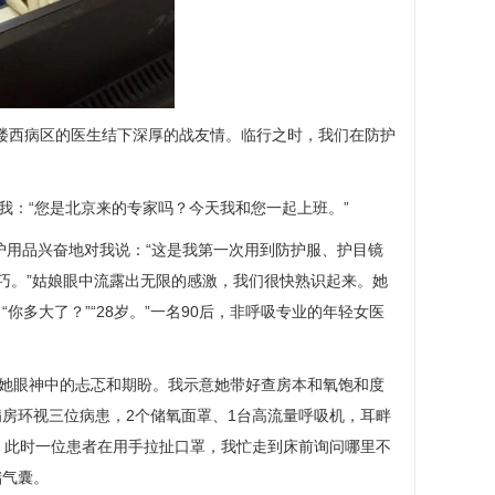
楼西病区的医生结下深厚的战友情。临行之时，我们在防护
：“您是北京来的专家吗？今天我和您一起上班。”
护用品兴奋地对我说：“这是我第一次用到防护服、护目镜
技巧。”姑娘眼中流露出无限的感激，我们很快熟识起来。她
多大了？”“28岁。”一名90后，非呼吸专业的年轻女医
她眼神中的忐忑和期盼。我示意她带好查房本和氧饱和度
房环视三位病患，2个储氧面罩、1台高流量呼吸机，耳畔
。此时一位患者在用手拉扯口罩，我忙走到床前询问哪里不
储气囊。