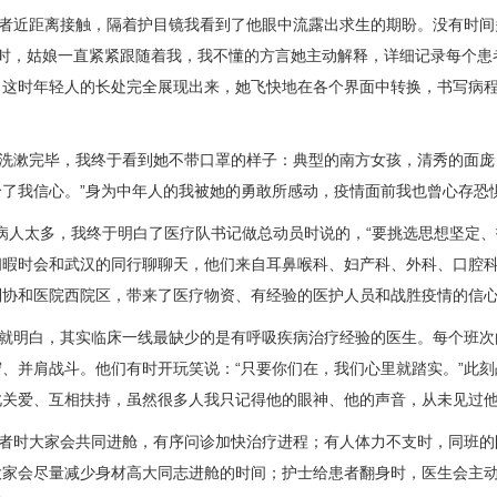
近距离接触，隔着护目镜我看到了他眼中流露出求生的期盼。没有时间多
小时，姑娘一直紧紧跟随着我，我不懂的方言她主动解释，详细记录每个患
，这时年轻人的长处完全展现出来，她飞快地在各个界面中转换，书写病
漱完毕，我终于看到她不带口罩的样子：典型的
南方
女孩，清秀的面庞
给了我信心。”身为中年人的我被她的勇敢所感动，疫情面前我也曾心存恐
人太多，我终于明白了医疗队书记做总动员时说的，“要挑选思想坚定、
闲暇时会和武汉的同行聊聊天，他们来自
耳鼻喉科
、
妇产科
、
外科
、
口腔
到协和医院西院区，带来了医疗物资、有经验的医护人员和战胜疫情的信
明白，其实临床一线最缺少的是有呼吸疾病治疗经验的医生。每个班次
守、并肩战斗。他们有时开玩笑说：“只要你们在，我们心里就踏实。”此
此关爱、互相扶持，虽然很多人我只记得他的眼神、他的声音，从未见过
时大家会共同进舱，有序问诊加快治疗进程；有人体力不支时，同班的
大家会尽量减少身材高大同志进舱的时间；护士给患者翻身时，医生会主