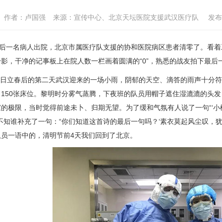
作者：卢国强
来源：宣传中心、北京天坛医院支援武汉医疗队
发布
一名病人出院，北京市属医疗队支援的协和医院病区患者清零了。看着
影，干净的记事板上在院人数一栏画着圆满的“0”，熟悉的战友拍下最后一
日立春后的第二天武汉迎来的一场小雨，阴郁的天空、滴答的雨声十分符
、150张床位。黎明时分雾气蒸腾，下夜班的队员用帽子遮住湿漉漉的头
的极限，当时觉得前途未卜、归期无望。为了缓和气氛有人说了一句“‘小
不知谁补充了一句：“你们知道这首诗的最后一句吗？‘素衣莫起风尘叹，
队员一语中的，清明节前4天我们回到了北京。