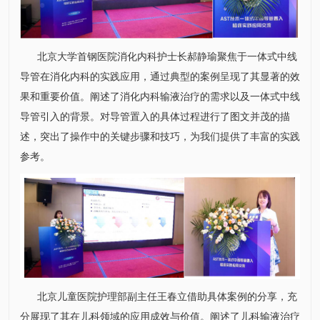
北京大学首钢医院
消化内科
护士长郝静瑜聚焦于一体式中线
导管在
消化内科
的实践应用，通过典型的案例呈现了其显著的效
果和重要价值。阐述了
消化内科
输液治疗的需求以及一体式中线
导管引入的背景。对导管置入的具体过程进行了图文并茂的描
述，突出了操作中的关键步骤和技巧，为我们提供了丰富的实践
参考。
北京儿童医院
护理部
副主任王春立借助具体案例的分享，充
分展现了其在
儿科
领域的应用成效与价值。阐述了
儿科
输液治疗