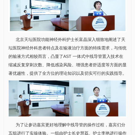
北京天坛医院功能
神经外科
护士长
富晶
深入细致地阐述了天
坛医院
神经外科
患者特点及在输液治疗方面的特殊需求，与传统
的输液方式相较而言，凸显了AST 一体式中线导管置入技术在
缩减反复穿刺次数、降低感染风险、增强患者舒适度等方面的显
著优越性，提供了全方位的理论知识以及切实可行的实践指导。
为了让参访嘉宾更好地理解中线导管的操作过程，嘉宾们分
五组进行了实操体验。一组由护士长
史慧荔
、护士
李艳
进行操作