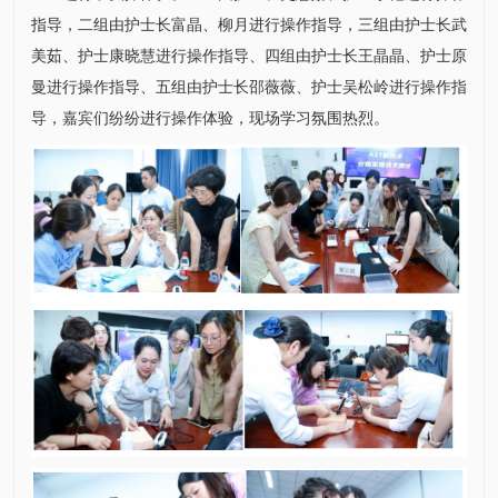
指导，二组由护士长
富晶
、
柳月
进行操作指导，三组由护士长
武
美茹
、护士康晓慧进行操作指导、四组由护士长
王晶
晶、护士
原
曼
进行操作指导、五组由护士长
邵薇薇
、护士
吴松岭
进行操作指
导，嘉宾们纷纷进行操作体验，现场学习氛围热烈。