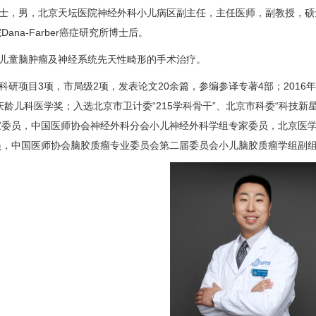
士，男，北京天坛医院
神经外科
小儿病区
副主任，主任医师，副教授，硕
na-Farber癌症
研究所
博士后。
儿童脑肿瘤及神经系统先天性畸形的手术治疗。
科研项目3项，市局级2项，发表论文20余篇，参编参译专著4部；2016
庆龄
儿科
医学奖；入选北京市卫计委“215学科骨干”、北京市科委“科技新
家委员，中国医师协会
神经外科
分会小儿
神经外科
学组专家委员，北京医
员，中国医师协会脑胶质瘤专业委员会第二届委员会小儿脑胶质瘤学组副