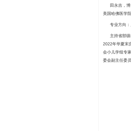
田永吉
，博
美国哈佛医学院Da
专业方向：
主持省部级
2022年华夏宋
会小儿学组专
委会副主任委