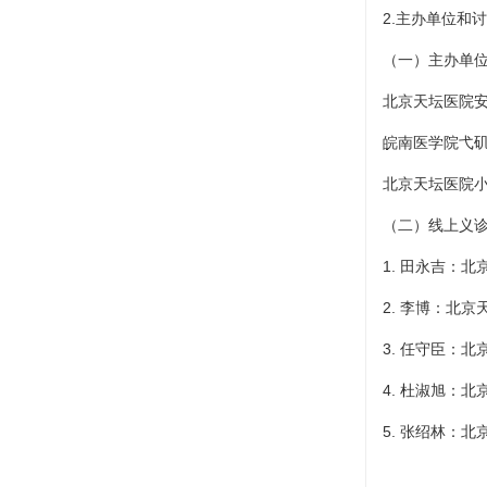
2.主办单位和
（一）主办单
北京天坛医院
皖南医学院弋
北京天坛医院
（二）线上义
1.
田永吉
：北
2.
李博
：北京
3.
任守臣
：北
4. 杜淑旭：
5. 张绍林：