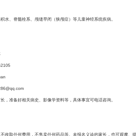
脑积水、脊髓栓系、颅缝早闭（狭颅症）等儿童神经系统疾病。
林
2105
an
86@qq.com
家长，准备好相关病史、影像学资料等，具体事宜可电话咨询。
，不收取任何费用，不售卖任何药品等。未报名义诊的家长，也可观摩、