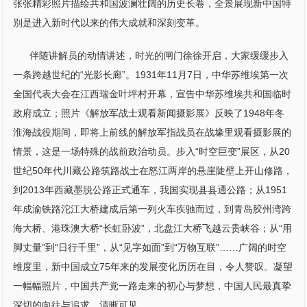
张张精彩照片描绘共和国波澜壮阔的历史长卷，全景展现新中国特
别是进入新时代以来的伟大成就和深刻变革。
伴随讲解员的动情讲述，时光的闸门徐徐开启，大家缓缓步入
一条跨越世纪的“光影长廊”。1931年11月7日，中华苏维埃第一次
全国代表大会在江西瑞金叶坪村开幕，宣告中华苏维埃共和国临时
政府成立；照片《解放军战士观看新闻摄影展》反映了1948年冬
淮海战役期间，即将上前线的解放军指战员在战壕里观看摄影展的
情景，这是一场特殊的战前政治动员。步入“时空巨变”展区，从20
世纪50年代川藏公路筑路战士在怒江两岸的悬崖陡壁上开山修路，
到2013年西藏墨脱公路正式通车，我国实现县县通公路；从1951
年成渝铁路沱江大桥建成后第一列火车疾驰而过，到青岛胶州湾跨
海大桥、港珠澳大桥“长虹卧波”，北盘江大桥飞越云贵峡谷；从“用
脚丈量”到“日行千里”，从“见字如面”到“万物互联”……广阔的时空
维度里，新中国成立75年来的发展变化历历在目，令人赞叹。凝望
一幅幅照片，中国共产党一路走来的初心与梦想，中国人民最真挚
深切的向往与追求，清晰可见。