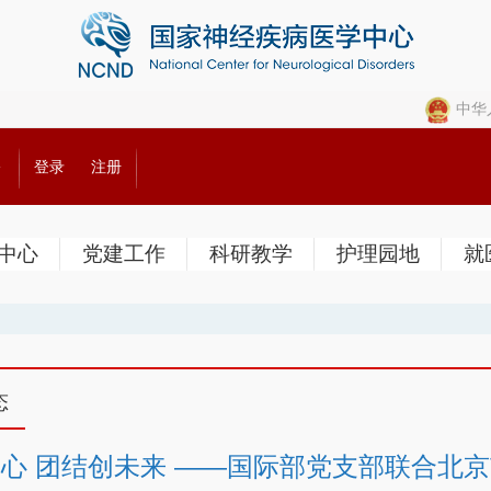
中华
公
登录
注册
中心
党建工作
科研教学
护理园地
就
态
心 团结创未来 ——国际部党支部联合北