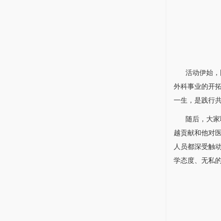
活动伊始，国
外科
事业的开
一生，是践行
随后，大家聆
越贡献和他对
人员都深受触
学态度、无私