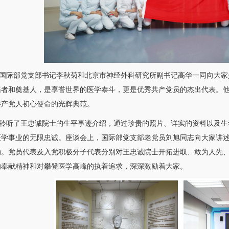
际部党支部书记
李秋菊
和北京市
神经外科
研究所
副书记
高华
一同向大家
拓者和奠基人，是享誉世界的医学泰斗，更是优秀共产党员的杰出代表。
共产党人初心使命的光辉典范。
听了王忠诚院士的生平事迹介绍，通过珍贵的照片、详实的资料以及生
医学事业的无限忠诚。座谈会上，国际部党支部老党员
刘旭
同志向大家讲
动。党员代表及入党积极分子代表分别对王忠诚院士开拓进取、敢为人先
的奉献精神和对攀登医学
高峰
的执着追求，深深激励着大家。