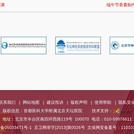
党课
端午节香囊制
联系我们
|
网站地图
|
建议投诉
|
版权声明
|
使用帮助
|
隐私安
版权信息：首都医科大学附属北京天坛医院
技术支持：
地址：北京市丰台区南四环西路119号 100070 电话：010-59976611
P备
05033471号-1
京卫网审字[2013]第0026号 文保网安备案号：110101