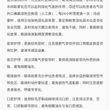
水间歇雾化也可以起到湿化气道的作用；③还可以给患者在气切
外口佩戴湿热交换器（人工鼻），每24小时需更换一次；④必
要时，使用主动加热湿化器装置，要定期检查湿化器水位是否在
安全范围，及时添加灭菌注射用水，避免干烧。同时，要观察湿
化效果，根据痰液黏稠度调整湿化量。
套管护理：更换纱布垫时，注意观察气管切开切口周围皮肤是否
有红肿、渗液等感染迹象。
套芯护理：清洁消毒气管套管时，要彻底清除套管内外壁的痰
痂，避免细菌滋生。
吸痰操作：吸痰前要充分评估患者情况，选择合适的吸痰管型号
和负压。吸痰时动作要轻柔，避免损伤气道黏膜，同时注意观察
患者面色、呼吸等变化。
口腔护理：使用软毛牙刷或棉球清洁口腔，注意清洁牙齿、舌
苔、口腔黏膜等部位，避免细菌滋生引发口腔感染。