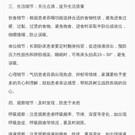
三、生活细节：关注点滴，提升生活质量
饮食细节：根据患者吞咽功能选择合适的食物性状，避免进食过
硬、过黏、过烫的食物。避免饱食。进食时采取半卧位或坐位，
细嚼慢咽，防止误吸。
体位细节：长期卧床患者要定时翻身拍背，促进痰液排出，预防
压力性损伤和肺部感染。睡眠时，可将床头抬高15～30°，避免
误吸。
心理细节：气切患者容易出现焦虑、抑郁等情绪，家属要给予更
多的关心和理解，鼓励患者表达感受，帮助其树立战胜疾病的信
心。
四、观察细节：及时发现，防患于未然
呼吸观察：注意观察患者呼吸频率、节律、深度等变化，如出现
呼吸急促、呼吸困难等情况，要及时就医。
痰液观察：注意观察痰液的颜色、性状、量等变化，如出现痰液