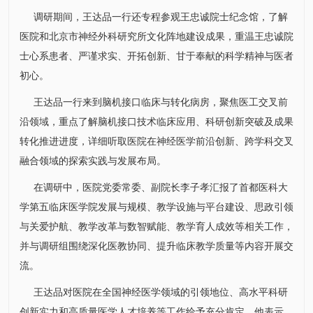
调研期间，王达品一行还专程参观王忠诚院士纪念馆，了解
医院和北京市
神经外科
研究所
文化阵地建设成果，重温王忠诚院
士心系患者、严谨求实、开拓创新、甘于奉献的科学精神与医者
初心。
王达品一行来到脑机接口临床与转化病房，聚焦医工交叉前
沿领域，重点了解脑机接口技术临床应用、科研创新突破及成果
转化推进进度，详细听取医院在神经医学前沿创新、跨学科交叉
融合领域的探索实践与发展布局。
在调研中，医院党委常委、副院长
李子孝
汇报了首都医科大
学第五临床医学院发展与规模、教学设施与平台建设、思政引领
与关爱护航、教学改革与数智赋能、教学育人成效等相关工作，
并与调研组围绕深化医教协同、提升临床教学质量等内容开展交
流。
王达品对医院在全国神经医学领域的引领地位、高水平科研
创新实力和高质量医学人才培养等工作给予充分肯定。他表示，