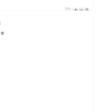
字号：
座
公室