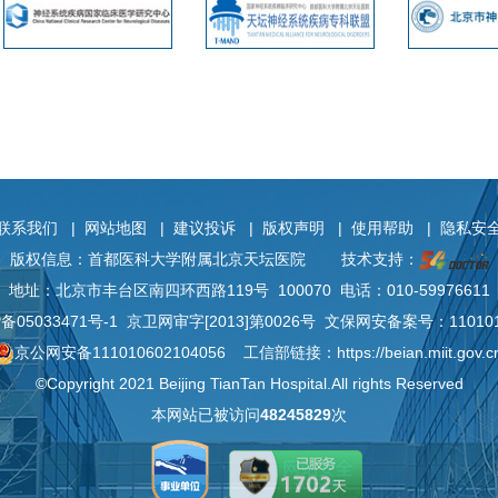
联系我们
|
网站地图
|
建议投诉
|
版权声明
|
使用帮助
|
隐私安
版权信息：首都医科大学附属北京天坛医院
技术支持：
地址：北京市丰台区南四环西路119号 100070 电话：010-59976611
P备
05033471号-1
京卫网审字[2013]第0026号 文保网安备案号：110101
京公网安备111010602104056
工信部链接：
https://beian.miit.gov.c
©Copyright 2021 Beijing TianTan Hospital.All rights Reserved
本网站已被访问
48245829
次