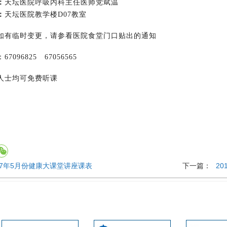
：
天坛医院
呼吸内科
主任医师党斌温
：
天坛医院教学楼D07教室
有临时变更，请参看医院食堂门口贴出的通知
96825 67056565
士均可免费听课
17年5月份健康大课堂讲座课表
下一篇：
2