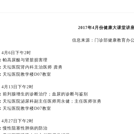
2017年4月份健康大课堂讲
信息来源：
门诊部
健康教育办
:
4月6日下午2时
：
帕高尿酸与肾脏损害理
：
天坛医院
肾内科
主治医师
龚勇
：
天坛医院教学楼D07教室
:
4月13日下午2时
：
前列腺增生的诊断治疗；
血尿的诊断与鉴别
：
天坛医
院
泌尿科副主任医师
周永
健；主任医师
张勇
：
天坛医院教学楼D07教室
:
4月27日下午2时
：
慢性阻塞性肺病的防治