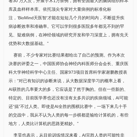
者30 万人次，开展手术1万余例，拥有全国最大的脑病组织样本
库及血样样本库。依托顶尖专家对大量病例的标准化标
注，‘BioMind天医智’才能在短短几个月的时间内，不断提升疾
病诊断效率和准确率。它可以学到很多医院多年都见不到的罕
见、疑难病例，在神经领域的研究开发和学习深度上，拥有先天
优势和大数据基础。”
赛前，不少专家对比赛结果都给出了自己的预测。作为本次
决赛的评委之一，中国医师协会神经
内科
医师分会会长、重庆医
科大学神经科学中心主任、国家973项目首席科学家谢鹏教授表
示：“对已有知识的诊断来说，从大数据深度学习的概率上看，
AI获胜的几率要大的多，它应该是了然于胸的。但在一些新的、
特定的、目前医学界也还没有没有太多共识的疾病领域，AI可能
还“搞”不过人类。即使是AI全胜的围棋比赛中，一场下来几十手
的交战中，我从不认为人类的每一步棋都是输给计算机的，有些
地方，人类比计算机的思路更精妙。”
李昊
也表示，从目前训练情况来看，AI完胜人类的可能性非