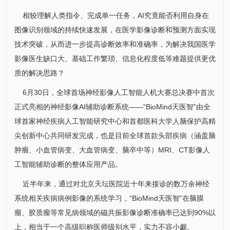
相较理解人类指令、完成单一任务，AI究竟能否利用自身在
图像识别领域的持续快速发展，在医学影像诊断和预测方面实现
技术突破，从而进一步提高诊断效率和准确率，为解决我国医学
影像医生缺口大、基础工作繁琐、信息化程度低等难题提供更优
质的解决思路？
6月30日，全球首场神经影像人工智能人机大赛总决赛中首次
正式亮相的神经影像AI辅助诊断系统——“BioMind天医智”由全
球首家神经疾病人工智能研究中心和首都医科大学人脑保护高精
尖创新中心共同研发完成，也是目前全球首款头部疾病（涵盖脑
肿瘤、小血管病变、大血管病变、脑卒中等）MRI、CT影像人
工智能辅助诊断的整体应用产品。
近半年来，通过对北京天坛医院近十年来接诊的数万余神经
系统相关疾病病例影像的系统学习，“BioMind天医智”在脑膜
瘤、胶质瘤等常见病领域的磁共振影像诊断准确率已达到90%以
上，相当于一个高级职称医师级别水平，实力不容小觑。