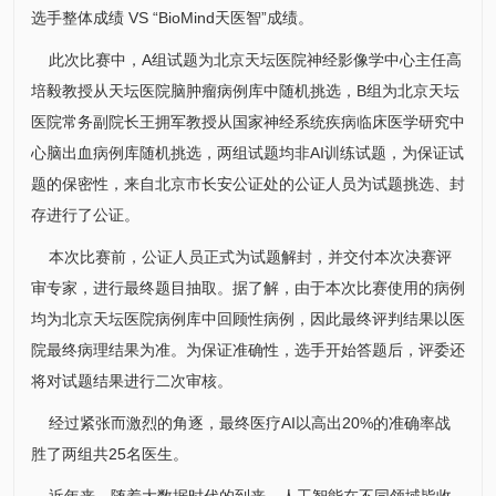
选手整体成绩 VS “BioMind天医智”成绩。
此次比赛中，A组试题为北京天坛医院神经影像学中心主任高
培毅教授从天坛医院脑肿瘤病例库中随机挑选，B组为北京天坛
医院常务副院长
王拥军
教授从
国家神经系统疾病临床医学研究中
心
脑出血病例库随机挑选，两组试题均非AI训练试题，为保证试
题的保密性，来自北京市长安公证处的公证人员为试题挑选、封
存进行了公证。
本次比赛前，公证人员正式为试题解封，并交付本次决赛评
审专家，进行最终题目抽取。据了解，由于本次比赛使用的病例
均为北京天坛医院病例库中回顾性病例，因此最终评判结果以医
院最终病理结果为准。为保证准确性，选手开始答题后，评委还
将对试题结果进行二次审核。
经过紧张而激烈的角逐，最终医疗AI以高出20%的准确率战
胜了两组共25名医生。
近年来，随着大数据时代的到来，人工智能在不同领域皆收