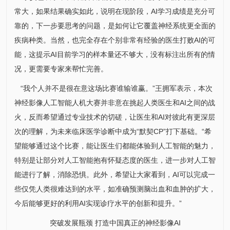
常大，如果结果确实如此，说明在现阶段，AI学习成绩是充分可
靠的，下一步要思考的问题，是如何让它覆盖神经系统更全面的
疾病种类。当然，也完全存在个别非常有经验的医生打败AI的可
能，这提示AI目前学习的样本量还不够大，没有标注出所有的情
况，更需要专家来帮忙完善。
“我个人并不是很在意这场比赛谁输谁赢。”
王拥军
表示，本次
神经影像人工智能人机大赛并非意在挑起人类医生和AI之间的战
火，反而希望通过专业技术的切磋，让医生和AI对彼此有更深层
次的理解，为未来临床医学诊断中成为“默契CP”打下基础。“希
望能够通过这个比赛，能让医生们都能体验到人工智能的魅力，
特别是让部分对人工智能抱有怀疑态度的医生，进一步对人工智
能进行了解，消除恐惧。此外，希望让大家看到，AI可以完成一
些仅凭人类很难达到的水平，如准确预测脑出血和血肿的扩大，
今后能够更好的利用AI实现诊疗水平的创新和提升。”
突破发展瓶颈 打造中国真正的神经影像AI