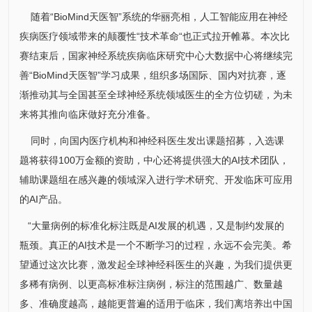
随着“BioMind天医智”系统的华丽亮相，人工智能应用在神经
疾病医疗领域带来的颠覆性“技术革命“也正式拉开帷幕。本次比
赛结束后，国家神经系统疾病临床研究中心大
数据中心
将继续完
善“BioMind天医智”学习成果，组织多场国际、国内对抗赛，逐
渐推动其与全国甚至全球神经系统领域医生的全方位切磋，为未
来将其推向临床做好充分准备。
同时，向国内医疗机构和神经科医生发出课题招募，入选课
题将获得100万金额的资助，中心还将提供强大的AI技术团队，
辅助课题组在感兴趣的领域深入进行学术研究、开发临床可应用
的AI产品。
“大量病例的标准化标注既是AI发展的机遇，又是制约发展的
瓶颈。真正的AI技术是一个不断学习的过程，永远不会完美。希
望通过这次比赛，激发起全球神经科医生的兴趣，为我们提供更
多稀有病例、以更高标准标注病例，标注的范围越广、数量越
多、准确度越高，越能更普遍的适用于临床，我们离培养出中国