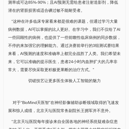
测率或可达85%-90%；且AI预测无需给患者注射造影剂，降低
潜在的肾脏损害或适合碘过敏不能耐受者。
“这种在许多临床专家看来都是很难的课题，但通过学习大量
病例数据，AI可以掌握的比人更好。在学习中，我们不仅给了AI
一些回顾性的病例，也提供了一些前瞻性临床病例的同步数据，
不停的来加强它的理解能力。通过决赛前举行的3组测试赛结果
来看，AI预测的速度和准确率上都完全战胜了人类。我们希望未
来，它可以准确的提示医生，患者24小时内血肿扩大的几率非
常大，需要尽快采取更积极更果断的治疗方式。”
切磋技艺让更多医生体验人工智能的魅力
对于“BioMind天医智”在神经影像辅助诊断领域取得的飞速发
展和惊人成绩，北京天坛医院常务副院长
王拥军
并不意外。
“北京天坛医院每年接诊来自全国各地的神经系统疑难杂症患