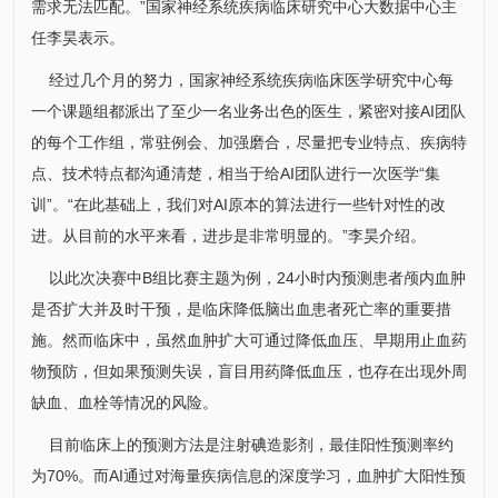
需求无法匹配。”国家神经系统疾病临床研究中心大
数据中心
主
任
李昊
表示。
经过几个月的努力，
国家神经系统疾病临床医学研究中心
每
一个课题组都派出了至少一名业务出色的医生，紧密对接AI团队
的每个工作组，常驻例会、加强磨合，尽量把专业特点、疾病特
点、技术特点都沟通清楚，相当于给AI团队进行一次医学“集
训”。“在此基础上，我们对AI原本的算法进行一些针对性的改
进。从目前的水平来看，进步是非常明显的。”
李昊
介绍。
以此次决赛中B组比赛主题为例，24小时内预测患者颅内血肿
是否扩大并及时干预，是临床降低脑出血患者死亡率的重要措
施。然而临床中，虽然血肿扩大可通过降低血压、早期用止血药
物预防，但如果预测失误，盲目用药降低血压，也存在出现外周
缺血、血栓等情况的风险。
目前临床上的预测方法是注射碘造影剂，最佳阳性预测率约
为70%。而AI通过对海量疾病信息的深度学习，血肿扩大阳性预