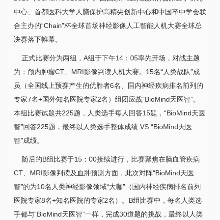
中心
、首都医科大学人脑保护高精尖创新中心和中国卒中学会联
合主办的“Chain”杯全球首场神经影像人工智能人机大赛全球总
决赛落下帷幕。
正式比赛分为两组，A组于下午14：05率先开场，对战主题
为：颅内肿瘤CT、MRI影像判读人机大赛。15名“人类战队”成
员（全国线上预赛产生的优胜者6名、国内神经疾病排名前列的
专家7名+国外知名医院专家2名）组团应战“BioMind天医智”。
本组比赛试题共225题，人类选手每人回答15题，“BioMind天医
智”回答225题，最终以人类选手整体成绩 VS “BioMind天医
智”成绩。
随后的B组比赛于15：00接续进行，比赛聚焦在脑血管疾病
CT、MRI影像判读及血肿预测方面，此次对阵“BioMind天医
智”的为10名人类神经影像领域“大咖”（国内神经疾病排名前列
医院专家8名+知名医院的专家2名）。B组比赛中，每名人类选
手都与“BioMind天医智”一样，完成30道题的挑战，最终以人类