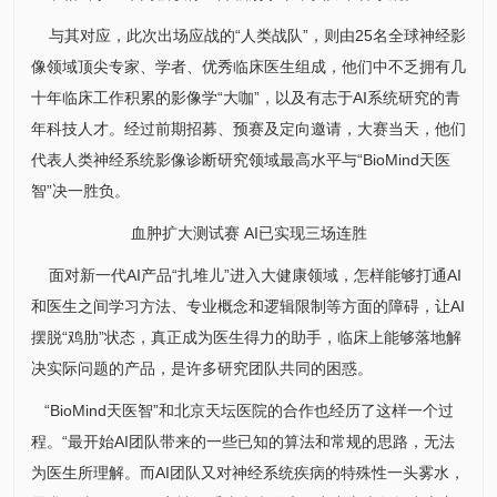
与其对应，此次出场应战的“人类战队”，则由25名全球神经影
像领域顶尖专家、学者、优秀临床医生组成，他们中不乏拥有几
十年临床工作积累的影像学“大咖”，以及有志于AI系统研究的青
年科技人才。经过前期招募、预赛及定向邀请，大赛当天，他们
代表人类神经系统影像诊断研究领域最高水平与“BioMind天医
智”决一胜负。
血肿扩大测试赛 AI已实现三场连胜
面对新一代AI产品“扎堆儿”进入大健康领域，怎样能够打通AI
和医生之间学习方法、专业概念和逻辑限制等方面的障碍，让AI
摆脱“鸡肋”状态，真正成为医生得力的助手，临床上能够落地解
决实际问题的产品，是许多研究团队共同的困惑。
“BioMind天医智”和北京天坛医院的合作也经历了这样一个过
程。“最开始AI团队带来的一些已知的算法和常规的思路，无法
为医生所理解。而AI团队又对神经系统疾病的特殊性一头雾水，