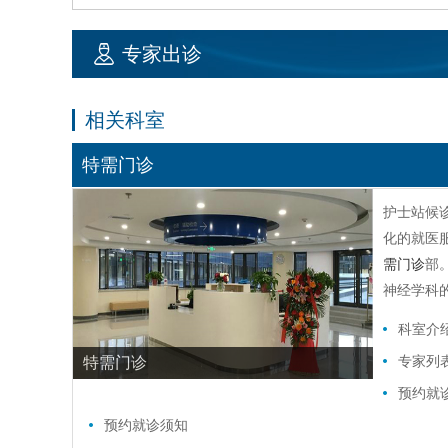
专家出诊
相关科室
特需门诊
护士站候
化的就医
需门诊
部
神经学科
科室介
专家列
特需门诊
预约就
预约就诊须知