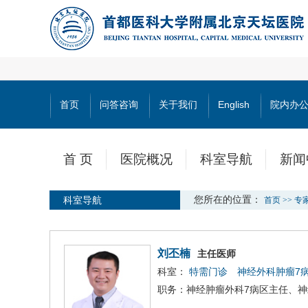
首页
问答咨询
关于我们
English
院内办
首 页
医院概况
科室导航
新闻
科室导航
您所在的位置：
首页
>>
专
刘丕楠
主任医师
科室：
特需门诊
神经外科肿瘤7
职务：神经肿瘤外科7病区主任、