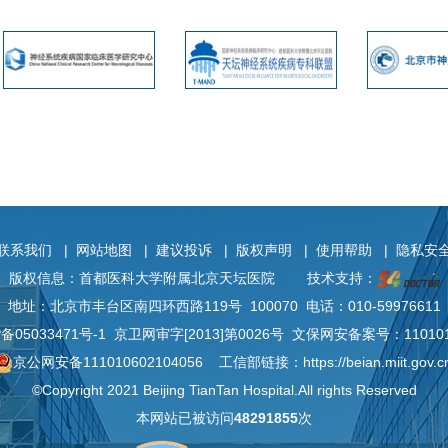
联系我们
|
网站地图
|
建议投诉
|
版权声明
|
使用帮助
|
隐私安
版权信息：首都医科大学附属北京天坛医院
技术支持：
地址：北京市丰台区南四环西路119号 100070 电话：010-59976611
P备
05033471号-1
京卫网审字[2013]第0026号 文保网安备案号：110101
京公网安备111010602104056
工信部链接：
https://beian.miit.gov.c
©Copyright 2021 Beijing TianTan Hospital.All rights Reserved
本网站已被访问
48291855
次