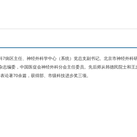
科
7病区主任、
神经外科
学中心（系统）党总支副书记。北京市
神经外科
杂志编委，中国医促会
神经外科
分会主任委员。先后师从韩德民院士和王
发表论著70余篇，获得部、市级科技进步奖三项。