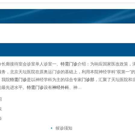
诊长廊接待室会诊室单人诊室一、
特需门诊
介绍：为响应国家医改政策，
服务，北京天坛医院在原奥运门诊的基础上，利用本院神经学科“双第一”的
。我院
特需门诊
是以神经学科为主的综合专家
门诊部
，汇聚了天坛医院和
的最先进水平。
特需门诊
设有
神经外科
、神…
绍
表
诊
候诊须知