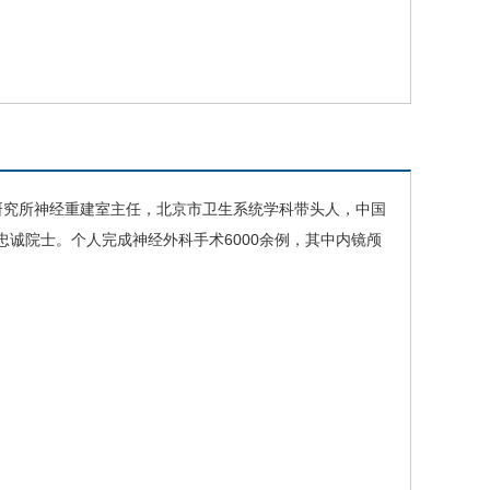
研究所
神经重建室主任，北京市卫生系统学科带头人，中国
忠诚院士。个人完成
神经外科
手术6000余例，其中内镜颅