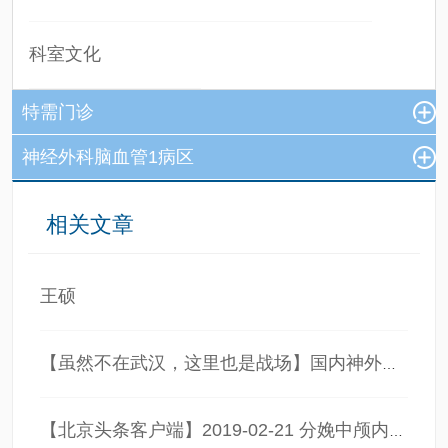
科室文化
特需门诊
神经外科脑血管1病区
相关文章
王硕
【虽然不在武汉，这里也是战场】国内神外顶尖“大咖”在行动：为了“抗疫”一线的战友
【北京头条客户端】2019-02-21 分娩中颅内出血 两个半小时从生死边缘“抢”回二孩妈妈