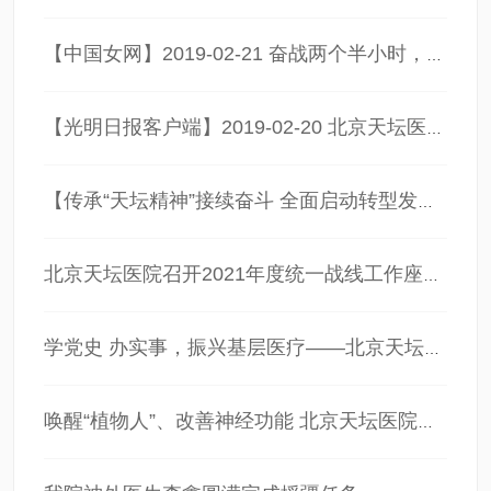
【中国女网】2019-02-21 奋战两个半小时，生死边缘“抢”回两个孩子的母亲
【光明日报客户端】2019-02-20 北京天坛医院成功抢救大出血合并脑出血产妇
【传承“天坛精神”接续奋斗 全面启动转型发展】 —北京天坛医院举行2022年工作部署会暨医院终身成就奖颁授仪式
北京天坛医院召开2021年度统一战线工作座谈会
学党史 办实事，振兴基层医疗——北京天坛医院院士、专家革命老区黄冈行
唤醒“植物人”、改善神经功能 北京天坛医院神经外科意识障碍病区正式开科