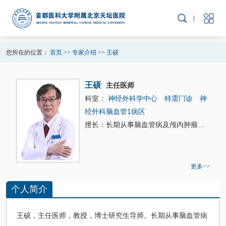
您所在的位置：
首页
>>
专家介绍
>>
王硕
王硕
主任医师
科室：
神经外科学中心
特需门诊
神
经外科脑血管1病区
擅长：长期从事脑血管病及颅内肿瘤的
外科
治
更多>>
个人简介
王硕
，主任医师，教授，博士研究生导师。长期从事脑血管病