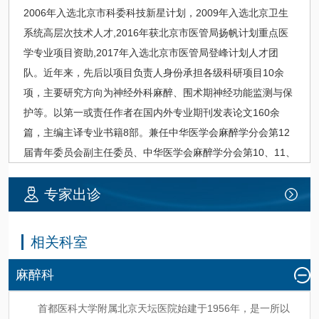
2006年入选北京市科委科技新星计划，2009年入选北京卫生
系统高层次技术人才,2016年获北京市医管局扬帆计划重点医
学专业项目资助,2017年入选北京市医管局登峰计划人才团
队。近年来，先后以项目负责人身份承担各级科研项目10余
项，主要研究方向为
神经外科
麻醉、围术期神经功能监测与保
护等。以第一或责任作者在国内外专业期刊发表论文160余
篇，主编主译专业书籍8部。兼任中华医学会麻醉学分会第12
届青年委员会副主任委员、中华医学会麻醉学分会第10、11、
12届
神经外科
麻醉学组副组长、中国神经科学会意识与意识障
碍分会副主任委员，北京医学会麻醉学分会第10、11届常务委
专家出诊
员，第12、13届副主任委员兼秘书、北京医师协会麻醉专科医
师分会副会长、北京生理科学会副理事长、首都医科大学麻醉
相关科室
学系副主任、《中华麻醉学杂志》、《国际麻醉学与复苏杂
志》、《临床麻醉学杂志》、《Journal of Neurosurgical
麻醉科
Anesthesiology》编委等职。
首都医科大学附属北京天坛医院始建于1956年，是一所以