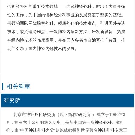
代
神经外科
的重要技术领域——内镜
神经外科
，做出了大量开拓
性的工作，为中国内镜
神经外科
事业的发展奠定了坚实的基础。
带领的团队围绕脑室
外科
、颅底
外科
的技术难点，引进国外先进
技术，攻克理论难点，开发神经内镜新方法，研发新设备，拓展
神经内镜技术的临床应用，并在国内各省市自治区推广普及，推
动并引领了国内神经内镜技术的发展。
作为国内首批开展内镜
神经外科
的
神经外科
医生，在恩师王忠诚
院士的支持下，于1998年在北京天坛医院建立了中国最早的内镜
专家出诊
神经外科
专业病房。带领团队，解决了海绵窦肿瘤、颅底中线肿
瘤、颅内外沟通肿瘤的一系列技术难题，获得重要的技术进步。
相关科室
在垂体腺瘤、脊索瘤、颅咽管瘤、颅底脑膜瘤等颅底复杂疾病和
脑室、脑池疾病的内镜手术等领域，从临床研究到技术开发，取
研究所
得了一系列成绩。神经内镜技术在手术创伤、手术质量、住院时
北京市
神经外科
研究所
（以下简称“
研究所
”）成立于1960年3
间等方面表现出极大的优势。应用神经内镜技术手术治疗颅底和
月，拥有六十余年的悠久历史，是新中国第一所
神经外科
研究机
脑室系统疾病，每年千余例的手术，数量和质量为国内领先，达
构，由“中国
神经外科
之父”赵以成教授和世界著名
神经外科
专家王
到了国际先进水平。