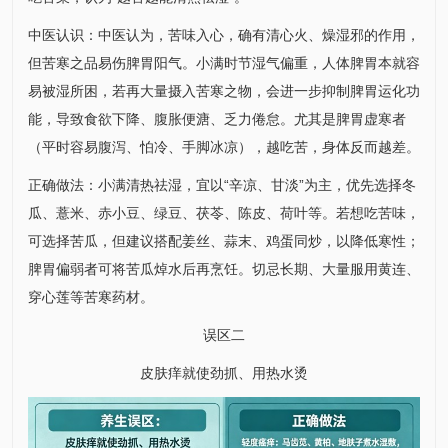
中医认识：中医认为，苦味入心，确有清心火、燥湿邪的作用，
但苦寒之品易伤脾胃阳气。小满时节湿气偏重，人体脾胃本就容
易被湿所困，若再大量摄入苦寒之物，会进一步抑制脾胃运化功
能，导致食欲下降、腹胀便溏、乏力倦怠。尤其是脾胃虚寒者
（平时容易腹泻、怕冷、手脚冰凉），越吃苦，身体反而越差。
正确做法：小满清热祛湿，宜以“辛凉、甘淡”为主，优先选择冬
瓜、薏米、赤小豆、绿豆、茯苓、陈皮、荷叶等。若想吃苦味，
可选择苦瓜，但建议搭配姜丝、蒜末、鸡蛋同炒，以降低寒性；
脾胃偏弱者可将苦瓜焯水后再烹饪。切忌长期、大量服用黄连、
穿心莲等苦寒药材。
误区二
皮肤痒就使劲抓、用热水烫