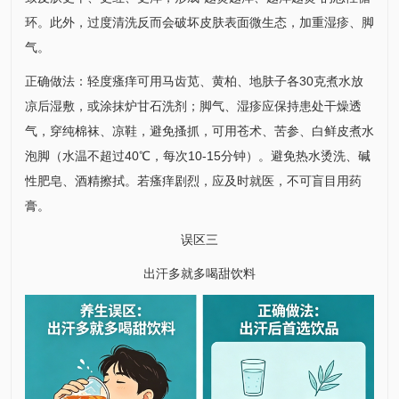
环。此外，过度清洗反而会破坏皮肤表面微生态，加重湿疹、脚
气。
正确做法：轻度瘙痒可用马齿苋、黄柏、地肤子各30克煮水放
凉后湿敷，或涂抹炉甘石洗剂；脚气、湿疹应保持患处干燥透
气，穿纯棉袜、凉鞋，避免搔抓，可用苍术、苦参、白鲜皮煮水
泡脚（水温不超过40℃，每次10-15分钟）。避免热水烫洗、碱
性肥皂、酒精擦拭。若瘙痒剧烈，应及时就医，不可盲目用药
膏。
误区三
出汗多就多喝甜饮料