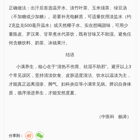
正确做法：出汗后首选温开水、淡竹叶茶、玉米须茶、绿豆汤
（不加糖或少加糖）。若要补充电解质，可适量饮用淡盐水（约
2克盐兑500毫升温水）或天然椰子水。实在想喝甜味，可用少
量陈皮、罗汉果、甘草煮水代茶饮，既有甘味又不助湿。避免任
何含糖饮料、奶茶、冰镇果汁。
结语
小满养生，核心在于“清热不伤胃、祛湿不助邪”。避开以上3
个常见误区，坚持清淡饮食、皮肤适度清洁、饮水以温淡为主，
才能真正远离湿疹、脚气、妇科炎症等小满常见病。辨识自身体
质，循序渐进养生，才能安然度夏。
（
中医科
杨涛
）
分享到：