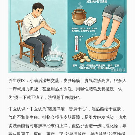
养生误区：小满后湿热交蒸，皮肤疮疡、脚气湿疹高发。很多人
一痒就用力抓挠，甚至用热水烫洗、用碱性肥皂反复搓洗，认
为“烫一下就不痒了，洗得越干净越好”。
中医认识：中医认为“诸痛痒疮，皆属于心”，湿热蕴结于皮肤，
气血不和则生痒。抓挠会损伤皮肤屏障，易引发继发感染；热水
烫洗虽能暂时麻痹神经末梢止痒，但热邪会进一步助湿化燥，导
致皮肤更干、更红、更痒，形成“越烫越痒、越痒越烫”的恶性循