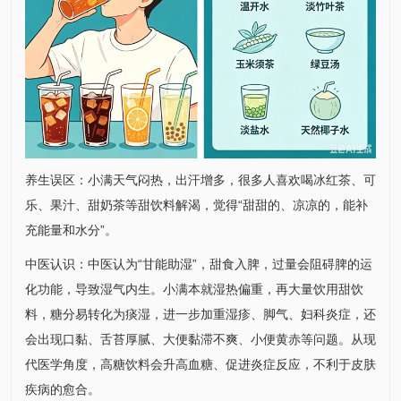
养生误区：小满天气闷热，出汗增多，很多人喜欢喝冰红茶、可
乐、果汁、甜奶茶等甜饮料解渴，觉得“甜甜的、凉凉的，能补
充能量和水分”。
中医认识：中医认为“甘能助湿”，甜食入脾，过量会阻碍脾的运
化功能，导致湿气内生。小满本就湿热偏重，再大量饮用甜饮
料，糖分易转化为痰湿，进一步加重湿疹、脚气、妇科炎症，还
会出现口黏、舌苔厚腻、大便黏滞不爽、小便黄赤等问题。从现
代医学角度，高糖饮料会升高血糖、促进炎症反应，不利于皮肤
疾病的愈合。