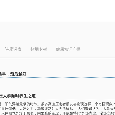
讲座课表
控烟专栏
健康知识广播
越早，预后越好
压人群顺时养生之道
盛、阳气浮越最极的时节。很多高血压患者朋友会发现这样一个奇怪现象
又血压偏低、大汗乏力，频繁波动让人无所适从。 人们普遍认为，大暑天
人体阳气外浮于肌表，内里脏腑空虚，形成独特的“外热内虚、湿热交织