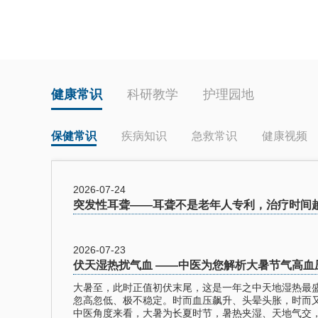
健康常识
科研教学
护理园地
保健常识
疾病知识
急救常识
健康视频
2026-07-24
突发性耳聋——耳聋不是老年人专利，治疗时间
2026-07-23
伏天湿热扰气血 ——中医为您解析大暑节气高血
大暑至，此时正值初伏末尾，这是一年之中天地湿热最
忽高忽低、极不稳定。时而血压飙升、头晕头胀，时而
中医角度来看，大暑为长夏时节，暑热夹湿、天地气交，