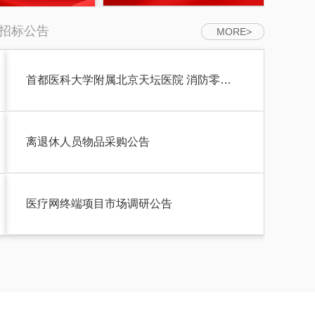
招标公告
MORE>
首都医科大学附属北京天坛医院 消防零…
骨科手术机器人租赁服务需求调研
离退休人员物品采购公告
北京市属医院2026年医用设备集中带量采…
医疗网终端项目市场调研公告
北京天坛医院院内防水项目竞争性磋商公…