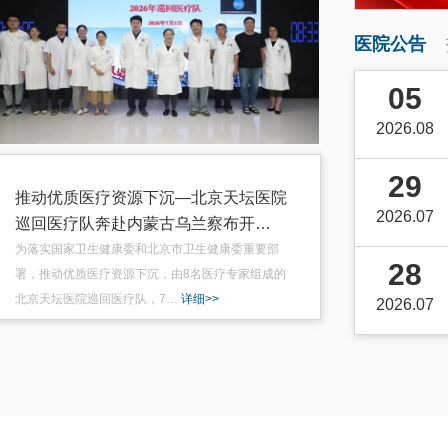
医院公告
05
06
2026.08
2026.08
29
03
推动优质医疗资源下沉—北京天坛医院
2026.07
2026.08
巡回医疗队奔赴内蒙古乌兰察布开…
为落实国家卫生健康委和北京市卫生健康委重要部
28
31
署，推动优质医疗资源下沉，由8名医疗专家组成的
北京天坛医院巡回医疗队，7…
详细>>
2026.07
2026.07